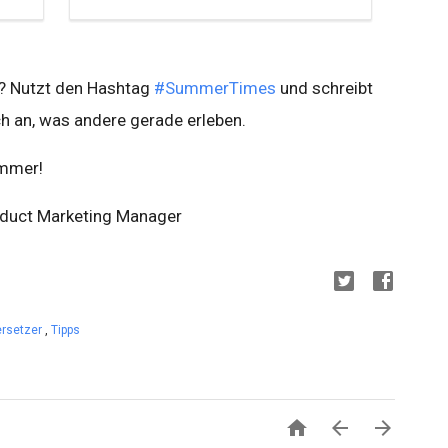
t? Nutzt den Hashtag
#SummerTimes
und schreibt
 an, was andere gerade erleben.
ommer!
oduct Marketing Manager
ersetzer
,
Tipps


